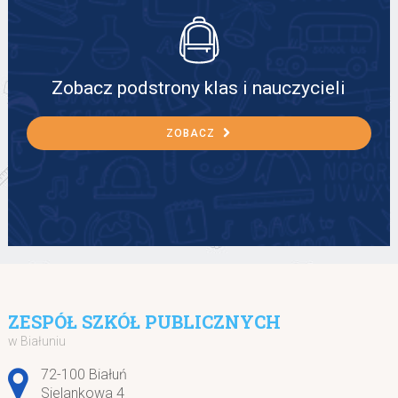
Zobacz podstrony klas i nauczycieli
ZOBACZ
ZESPÓŁ SZKÓŁ PUBLICZNYCH
w Białuniu
Adres pocztowy:
72-100 Białuń
Sielankowa 4