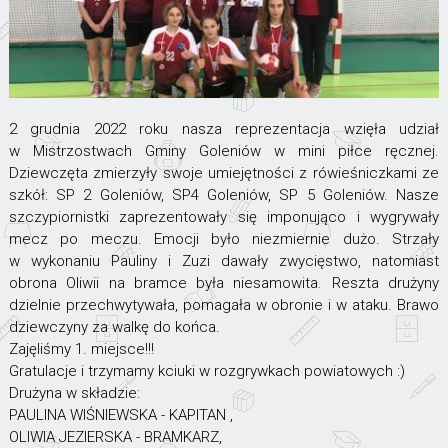
2 grudnia 2022 roku nasza reprezentacja wzięła udział
w Mistrzostwach Gminy Goleniów w mini piłce ręcznej.
Dziewczęta zmierzyły swoje umiejętności z rówieśniczkami ze
szkół: SP 2 Goleniów, SP4 Goleniów, SP 5 Goleniów. Nasze
szczypiornistki zaprezentowały się imponująco i wygrywały
mecz po meczu. Emocji było niezmiernie dużo. Strzały
w wykonaniu Pauliny i Zuzi dawały zwycięstwo, natomiast
obrona Oliwii na bramce była niesamowita. Reszta drużyny
dzielnie przechwytywała, pomagała w obronie i w ataku. Brawo
dziewczyny za walkę do końca.
Zajęliśmy 1. miejsce!!!
Gratulacje i trzymamy kciuki w rozgrywkach powiatowych :)
Drużyna w składzie:
PAULINA WIŚNIEWSKA - KAPITAN ,
OLIWIA JEZIERSKA - BRAMKARZ,