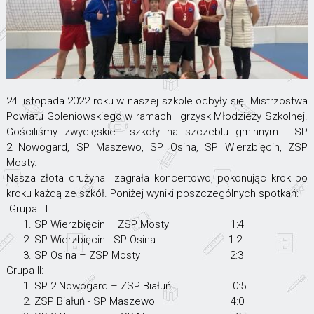
24 listopada 2022 roku w naszej szkole odbyły się Mistrzostwa
Powiatu Goleniowskiego w ramach Igrzysk Młodzieży Szkolnej.
Gościliśmy zwycięskie szkoły na szczeblu gminnym: SP
2 Nowogard, SP Maszewo, SP Osina, SP WIerzbięcin, ZSP
Mosty.
Nasza złota drużyna zagrała koncertowo, pokonując krok po
kroku każdą ze szkół. Poniżej wyniki poszczególnych spotkań:
Grupa . I:
1. SP Wierzbięcin – ZSP Mosty 1:4
2. SP Wierzbięcin - SP Osina 1:2
3. SP Osina – ZSP Mosty 2:3
Grupa II:
1. SP 2 Nowogard – ZSP Białuń 0:5
2. ZSP Białuń - SP Maszewo 4:0