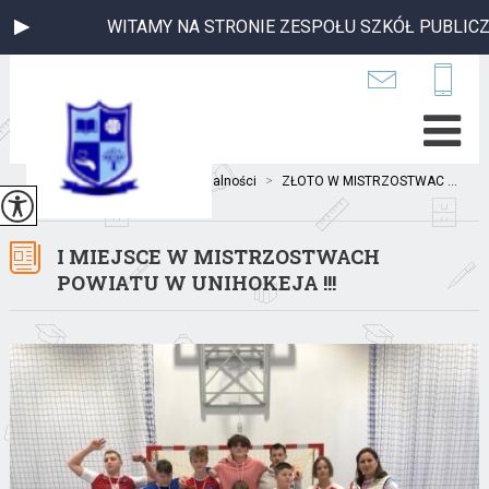
WITAMY NA STRONIE ZESPOŁU SZKÓŁ PUBLICZNYCH W BIA
Jesteś tutaj:
Home
>
Aktualności
>
ZŁOTO W MISTRZOSTWAC ...
I MIEJSCE W MISTRZOSTWACH
POWIATU W UNIHOKEJA !!!