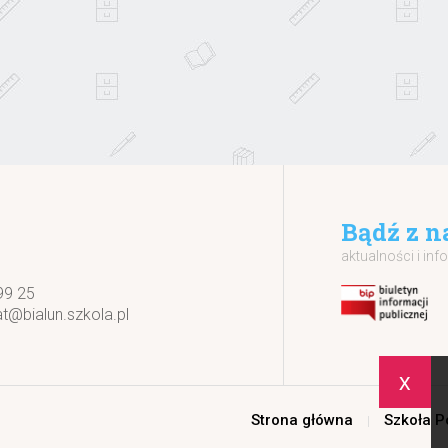
Bądź z n
aktualności i inf
99 25
at@bialun.szkola.pl
x
Strona główna
Szkoła 