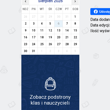
‹
Sierpień 2026
›
NDZ
PN
WT
ŚR
CZW
PT
SOB
Udostę
26
27
28
29
30
31
1
Data dodan
2
3
4
5
6
7
8
Data edycji
Ilość wyśw
9
10
11
12
13
14
15
16
17
18
19
20
21
22
23
24
25
26
27
28
29
30
31
1
2
3
4
5
Zobacz podstrony
klas i nauczycieli