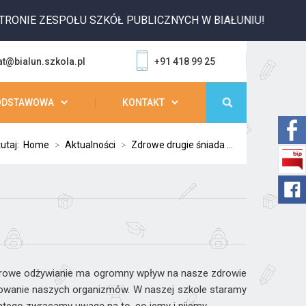
NIE ZESPOŁU SZKÓŁ PUBLICZNYCH W BIAŁUNIU!
at@bialun.szkola.pl
+91 418 99 25
ODSTAWOWA
KONTAKT
tutaj:
Home
>
Aktualności
>
Zdrowe drugie śniada ...
rowe odżywianie ma ogromny wpływ na nasze zdrowie
nowanie naszych organizmów. W naszej szkole staramy