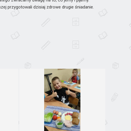
latego zwracamy uwagę na to, co jemy i pijemy.
zej przygotowali dzisiaj zdrowe drugie śniadanie.