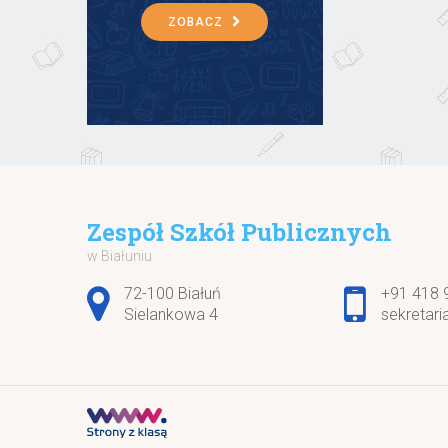
ZOBACZ
Zespół Szkół Publicznych
w Białuniu
Adres pocztowy:
72-100 Białuń
+91 418 
Sielankowa 4
sekretari