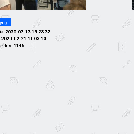
pnij
ia:
2020-02-13 19:28:32
:
2020-02-21 11:03:10
ietleń:
1146