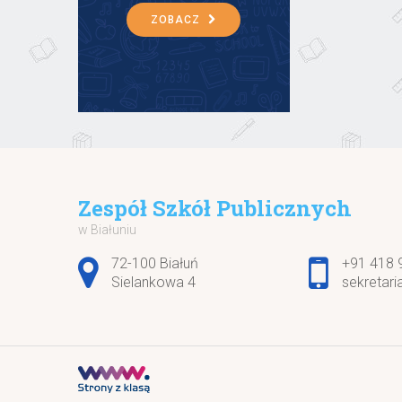
ZOBACZ
Zespół Szkół Publicznych
w Białuniu
Adres pocztowy:
72-100 Białuń
+91 418 
Sielankowa 4
sekretari