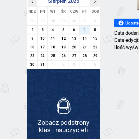
‹
Sierpień 2026
›
NDZ
PN
WT
ŚR
CZW
PT
SOB
26
27
28
29
30
31
1
Udostę
2
3
4
5
6
7
8
Data dodan
9
10
11
12
13
14
15
Data edycji
Ilość wyśw
16
17
18
19
20
21
22
23
24
25
26
27
28
29
30
31
1
2
3
4
5
Zobacz podstrony
klas i nauczycieli