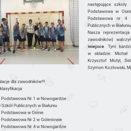
następujące szkoły
Podstawowa w Osini
Podstawowa nr 4 w
Publicznych w Białuniu
Nasza reprezentacj
zawodników) walczy
miejsce
. Tym bardzi
w składzie: Michał 
Krzysztof Motyl, Se
Szymon Kozłowski, Mic
ulacje dla zawodników!!!
lasyfikacja:
 Podstawowa Nr 1 w Nowogardzie
 Szkół Publicznych w Białuniu
 Podstawowa w Osinie
 Podstawowa Nr 2 w Goleniowie
 Podstawowa Nr 4 w Nowogardzie