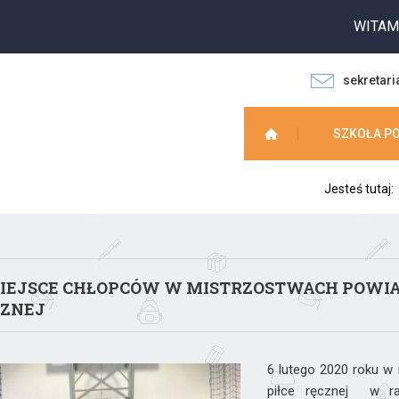
WITAMY NA
sekretari
SZKOŁA P
Jesteś tutaj:
MIEJSCE CHŁOPCÓW W MISTRZOSTWACH POWIA
CZNEJ
6 lutego 2020 roku w
piłce ręcznej w ra