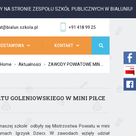
 STRONIE ZESPOŁU SZKÓŁ PUBLICZNYCH W BIAŁUNIU!
at@bialun.szkola.pl
+91 418 99 25
ODSTAWOWA
KONTAKT
Home
>
Aktualności
>
ZAWODY POWIATOWE MIN ...
TU GOLENIOWSKIEGO W MINI PIŁCE
 naszej szkole odbyły się Mistrzostwa Powiatu w mini
mach Igrzysk Dzieci. W zawodach wzięły udział