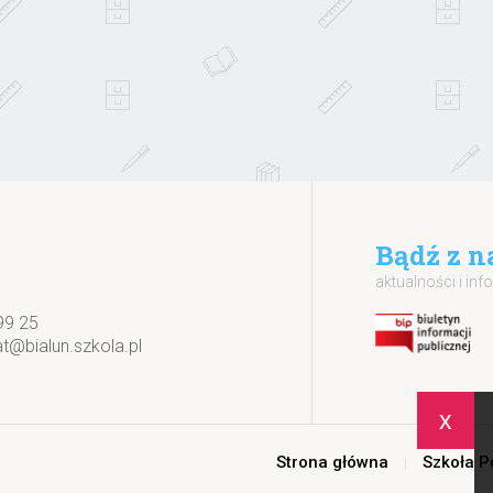
Bądź z n
aktualności i inf
99 25
at@bialun.szkola.pl
x
Strona główna
Szkoła 