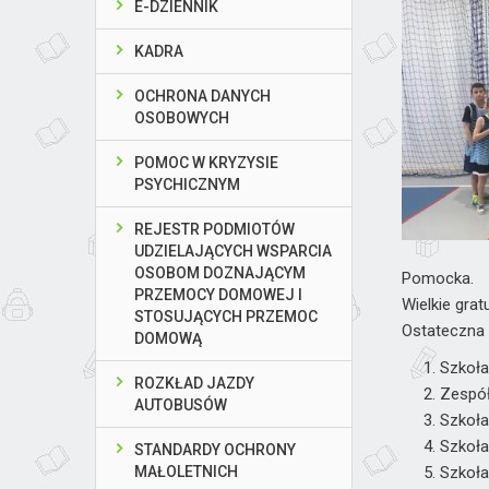
E-DZIENNIK
KADRA
OCHRONA DANYCH
OSOBOWYCH
POMOC W KRYZYSIE
PSYCHICZNYM
REJESTR PODMIOTÓW
UDZIELAJĄCYCH WSPARCIA
OSOBOM DOZNAJĄCYM
Pomocka.
PRZEMOCY DOMOWEJ I
Wielkie grat
STOSUJĄCYCH PRZEMOC
Ostateczna k
DOMOWĄ
Szkoła
ROZKŁAD JAZDY
Zespół
AUTOBUSÓW
Szkoła
Szkoła
STANDARDY OCHRONY
MAŁOLETNICH
Szkoła