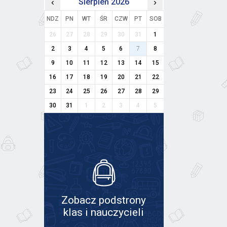
‹
Sierpień 2026
›
NDZ
PN
WT
ŚR
CZW
PT
SOB
26
27
28
29
30
31
1
2
3
4
5
6
7
8
9
10
11
12
13
14
15
16
17
18
19
20
21
22
23
24
25
26
27
28
29
30
31
1
2
3
4
5
Zobacz podstrony
klas i nauczycieli