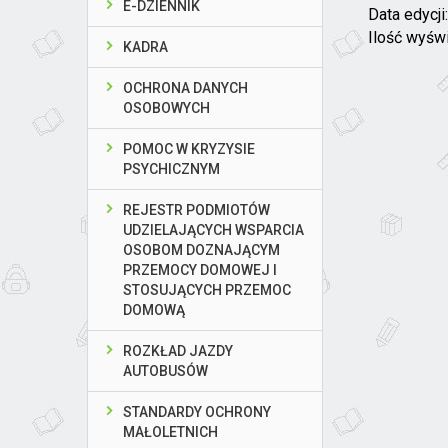
E-DZIENNIK
Data edycji
Ilość wyśw
KADRA
OCHRONA DANYCH
OSOBOWYCH
POMOC W KRYZYSIE
PSYCHICZNYM
REJESTR PODMIOTÓW
UDZIELAJĄCYCH WSPARCIA
OSOBOM DOZNAJĄCYM
PRZEMOCY DOMOWEJ I
STOSUJĄCYCH PRZEMOC
DOMOWĄ
ROZKŁAD JAZDY
AUTOBUSÓW
STANDARDY OCHRONY
MAŁOLETNICH