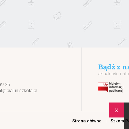
Bądź z n
aktualności i inf
99 25
at@bialun.szkola.pl
x
Strona główna
Szkoła 