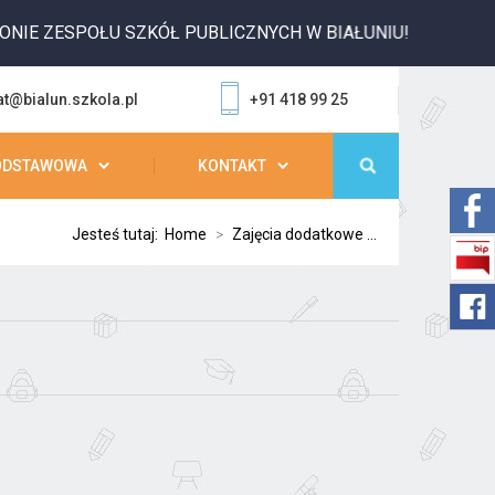
IE ZESPOŁU SZKÓŁ PUBLICZNYCH W BIAŁUNIU!
at@bialun.szkola.pl
+91 418 99 25
ODSTAWOWA
KONTAKT
Jesteś tutaj:
Home
>
Zajęcia dodatkowe ...