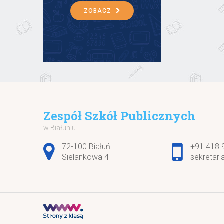
ZOBACZ
Zespół Szkół Publicznych
w Białuniu
Adres pocztowy:
72-100 Białuń
+91 418 
Sielankowa 4
sekretari