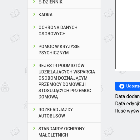
E-DZIENNIK
KADRA
OCHRONA DANYCH
OSOBOWYCH
POMOC W KRYZYSIE
PSYCHICZNYM
REJESTR PODMIOTÓW
UDZIELAJĄCYCH WSPARCIA
OSOBOM DOZNAJĄCYM
PRZEMOCY DOMOWEJ I
Udostę
STOSUJĄCYCH PRZEMOC
Data dodan
DOMOWĄ
Data edycji
ROZKŁAD JAZDY
Ilość wyśw
AUTOBUSÓW
STANDARDY OCHRONY
MAŁOLETNICH