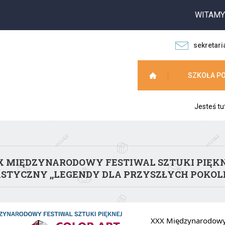
WITAMY NA
sekretari
SZKOŁA P
Jesteś tu
 MIĘDZYNARODOWY FESTIWAL SZTUKI PIĘKN
STYCZNY ,,LEGENDY DLA PRZYSZŁYCH POKOLE
XXX Międzynarodowy 