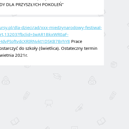
NDY DLA PRZYSZŁYCH POKOLEŃ"
ursy.pl/dla-dzieci/ad/xxx-miedzynarodowy-festiwal-
r-art,13203?fbclid=IwAR1BkxWR0aF-
HdvPIoftvdcXRIRNvkt1DSKB7BrhY8
 Prace 
tarczyć do szkoły (świetlica). Ostateczny termin 
wietnia 2021r.