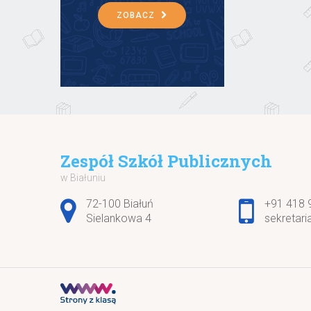
ZOBACZ
Zespół Szkół Publicznych
w Białuniu
Adres pocztowy:
72-100 Białuń
+91 418 
Sielankowa 4
sekretari