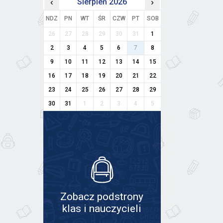
‹
Sierpień 2026
›
NDZ
PN
WT
ŚR
CZW
PT
SOB
26
27
28
29
30
31
1
2
3
4
5
6
7
8
9
10
11
12
13
14
15
16
17
18
19
20
21
22
23
24
25
26
27
28
29
30
31
1
2
3
4
5
Zobacz podstrony
klas i nauczycieli