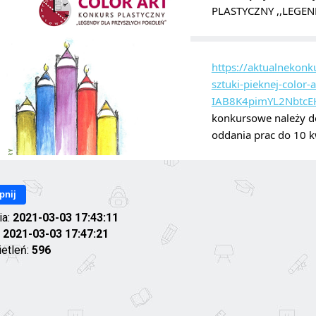
PLASTYCZNY ,,LEGE
https://aktualnekonk
sztuki-pieknej-colo
IAB8K4pimYL2NbtcE
konkursowe należy dos
oddania prac do 10 k
pnij
ia:
2021-03-03 17:43:11
:
2021-03-03 17:47:21
ietleń:
596