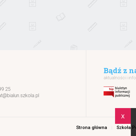
Bądź z n
aktualności i inf
99 25
at@bialun.szkola.pl
x
Strona główna
Szkoła 