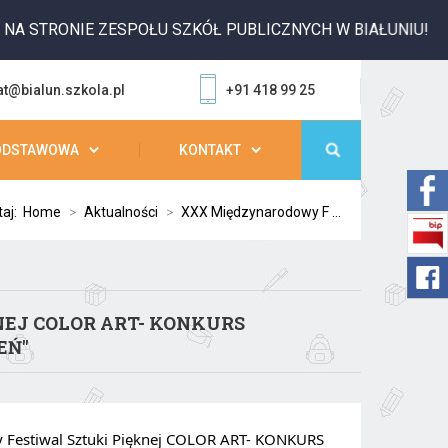
 STRONIE ZESPOŁU SZKÓŁ PUBLICZNYCH W BIAŁUNIU!
at@bialun.szkola.pl
+91 418 99 25
ODSTAWOWA
KONTAKT
taj:
Home
>
Aktualności
>
XXX Międzynarodowy F ...
EJ COLOR ART- KONKURS
Ń''
Festiwal Sztuki Pięknej COLOR ART- KONKURS 