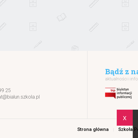
Bądź z n
aktualności i inf
99 25
at@bialun.szkola.pl
x
Strona główna
Szkoła 