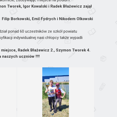
akomicie, zdobywając miejsca na podium.
on Tworek, Igor Kowalski i Radek Błażewicz zajął
:
Filip Borkowski, Emil Fydrych i Nikodem Olkowski
ział ponad 60 uczestników ze szkół powiatu
yfikacji indywidualnej nasi chłopcy także wypadli
1. miejsce, Radek Błażewicz 2., Szymon Tworek 4.
a naszych uczniów !!!!