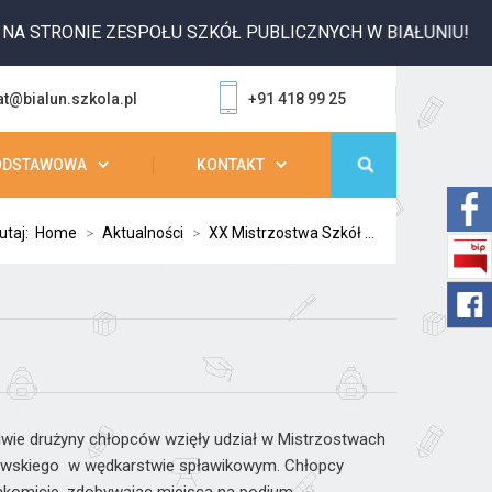
 STRONIE ZESPOŁU SZKÓŁ PUBLICZNYCH W BIAŁUNIU!
at@bialun.szkola.pl
+91 418 99 25
ODSTAWOWA
KONTAKT
utaj:
Home
>
Aktualności
>
XX Mistrzostwa Szkół ...
wie drużyny chłopców wzięły udział w Mistrzostwach
owskiego w wędkarstwie spławikowym. Chłopcy