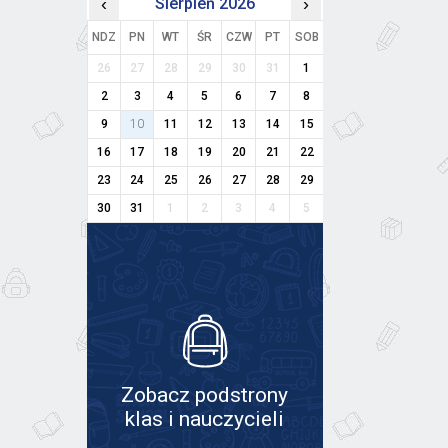
‹
Sierpień 2026
›
NDZ
PN
WT
ŚR
CZW
PT
SOB
26
27
28
29
30
31
1
2
3
4
5
6
7
8
9
10
11
12
13
14
15
16
17
18
19
20
21
22
23
24
25
26
27
28
29
30
31
1
2
3
4
5
Zobacz podstrony
klas i nauczycieli