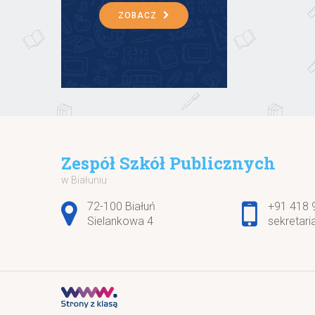
ZOBACZ
Zespół Szkół Publicznych
w Białuniu
Adres pocztowy:
72-100 Białuń
+91 418 
Sielankowa 4
sekretari