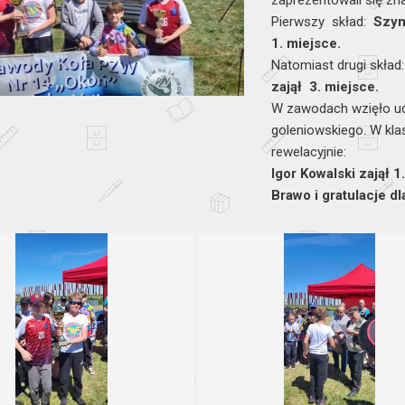
zaprezentowali się zn
Pierwszy skład:
Szym
1. miejsce.
Natomiast drugi skład
zajął 3. miejsce.
W zawodach wzięło ud
goleniowskiego. W klas
rewelacyjnie:
Igor Kowalski zajął 
Brawo i gratulacje dl