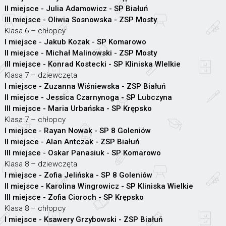
II miejsce - Julia Adamowicz - SP Białuń
III miejsce - Oliwia Sosnowska - ZSP Mosty
Klasa 6 – chłopcy
I miejsce - Jakub Kozak - SP Komarowo
II miejsce - Michał Malinowski - ZSP Mosty
III miejsce - Konrad Kostecki - SP Kliniska WIelkie
Klasa 7 – dziewczęta
I miejsce - Zuzanna Wiśniewska - ZSP Białuń
II miejsce - Jessica Czarnynoga - SP Lubczyna
III miejsce - Maria Urbańska - SP Krępsko
Klasa 7 – chłopcy
I miejsce - Rayan Nowak - SP 8 Goleniów
II miejsce - Alan Antczak - ZSP Białuń
III miejsce - Oskar Panasiuk - SP Komarowo
Klasa 8 – dziewczęta
I miejsce - Zofia Jelińska - SP 8 Goleniów
II miejsce - Karolina Wingrowicz - SP Kliniska Wielkie
III miejsce - Zofia Cioroch - SP Krępsko
Klasa 8 – chłopcy
I miejsce - Ksawery Grzybowski - ZSP Białuń