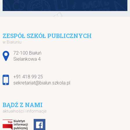
ZESPÓŁ SZKÓŁ PUBLICZNYCH
w Białuniu
Adres pocztowy:
72-100 Białuń
Sielankowa 4
+91 418 99 25
sekretariat@bialun.szkola.pl
BĄDŹ Z NAMI
aktualności i informacje