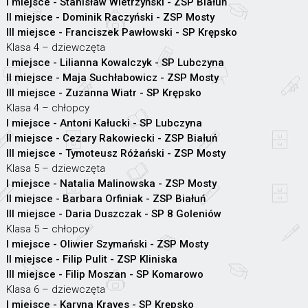
I miejsce - Stanisław Wietrzyński - ZSP Białuń
II miejsce - Dominik Raczyński - ZSP Mosty
III miejsce - Franciszek Pawłowski - SP Krępsko
Klasa 4 – dziewczęta
I miejsce - Lilianna Kowalczyk - SP Lubczyna
II miejsce - Maja Suchłabowicz - ZSP Mosty
III miejsce - Zuzanna Wiatr - SP Krępsko
Klasa 4 – chłopcy
I miejsce - Antoni Kałucki - SP Lubczyna
II miejsce - Cezary Rakowiecki - ZSP Białuń
III miejsce - Tymoteusz Różański - ZSP Mosty
Klasa 5 – dziewczęta
I miejsce - Natalia Malinowska - ZSP Mosty
II miejsce - Barbara Orfiniak - ZSP Białuń
III miejsce - Daria Duszczak - SP 8 Goleniów
Klasa 5 – chłopcy
I miejsce - Oliwier Szymański - ZSP Mosty
II miejsce - Filip Pulit - ZSP Kliniska
III miejsce - Filip Moszan - SP Komarowo
Klasa 6 – dziewczęta
I miejsce - Karyna Kraves - SP Krępsko