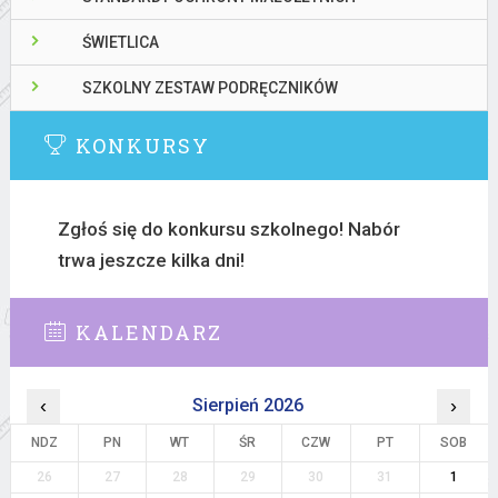
ŚWIETLICA
SZKOLNY ZESTAW PODRĘCZNIKÓW
KONKURSY
Zgłoś się do konkursu szkolnego! Nabór
trwa jeszcze kilka dni!
KALENDARZ
‹
Sierpień 2026
›
NDZ
PN
WT
ŚR
CZW
PT
SOB
26
27
28
29
30
31
1