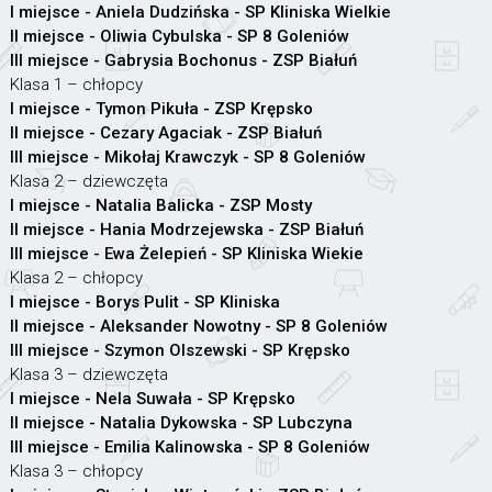
I miejsce - Aniela Dudzińska - SP Kliniska Wielkie
II miejsce - Oliwia Cybulska - SP 8 Goleniów
III miejsce - Gabrysia Bochonus - ZSP Białuń
Klasa 1 – chłopcy
I miejsce - Tymon Pikuła - ZSP Krępsko
II miejsce - Cezary Agaciak - ZSP Białuń
III miejsce - Mikołaj Krawczyk - SP 8 Goleniów
Klasa 2 – dziewczęta
I miejsce - Natalia Balicka - ZSP Mosty
II miejsce - Hania Modrzejewska - ZSP Białuń
III miejsce - Ewa Żelepień - SP Kliniska Wiekie
Klasa 2 – chłopcy
I miejsce - Borys Pulit - SP Kliniska
II miejsce - Aleksander Nowotny - SP 8 Goleniów
III miejsce - Szymon Olszewski - SP Krępsko
Klasa 3 – dziewczęta
I miejsce - Nela Suwała - SP Krępsko
II miejsce - Natalia Dykowska - SP Lubczyna
III miejsce - Emilia Kalinowska - SP 8 Goleniów
Klasa 3 – chłopcy