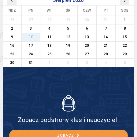
‹
Sierpień 2026
›
NDZ
PN
WT
ŚR
CZW
PT
SOB
26
27
28
29
30
31
1
2
3
4
5
6
7
8
9
10
11
12
13
14
15
16
17
18
19
20
21
22
23
24
25
26
27
28
29
30
31
1
2
3
4
5
Zobacz podstrony klas i nauczycieli
ZOBACZ