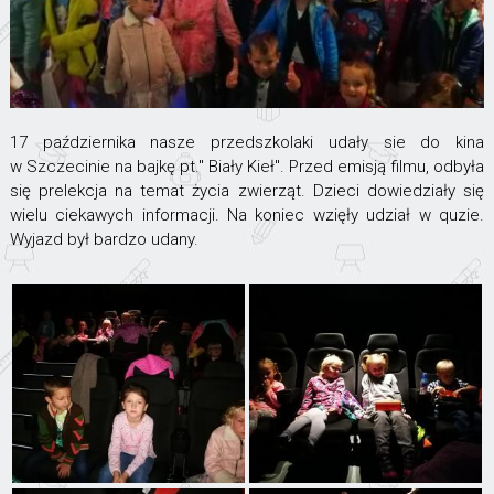
17 października nasze przedszkolaki udały sie do kina
w Szczecinie na bajkę pt." Biały Kieł". Przed emisją filmu, odbyła
się prelekcja na temat życia zwierząt. Dzieci dowiedziały się
wielu ciekawych informacji. Na koniec wzięły udział w quzie.
Wyjazd był bardzo udany.