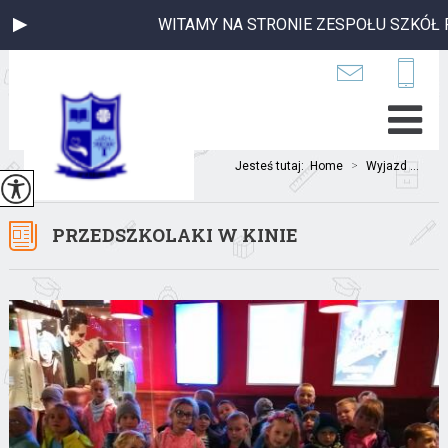
WITAMY NA STRONIE ZESPOŁU SZKÓŁ PU
Jesteś tutaj:
Home
>
Wyjazd ...
PRZEDSZKOLAKI W KINIE