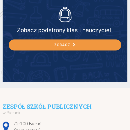
Zobacz podstrony klas i nauczycieli
ZOBACZ
ZESPÓŁ SZKÓŁ PUBLICZNYCH
w Białuniu
Adres pocztowy:
72-100 Białuń
Sielankowa 4