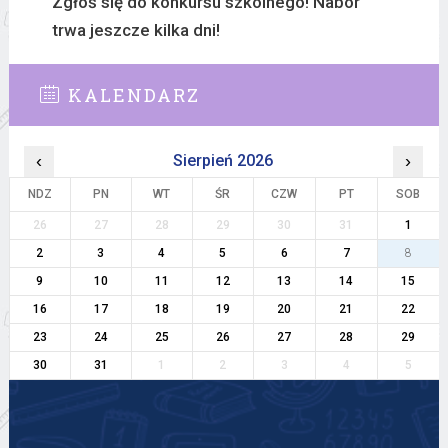
Zgłoś się do konkursu szkolnego! Nabór
trwa jeszcze kilka dni!
KALENDARZ
‹
Sierpień 2026
›
NDZ
PN
WT
ŚR
CZW
PT
SOB
26
27
28
29
30
31
1
2
3
4
5
6
7
8
9
10
11
12
13
14
15
16
17
18
19
20
21
22
23
24
25
26
27
28
29
30
31
1
2
3
4
5