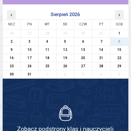
‹
Sierpień 2026
›
NDZ
PN
WT
ŚR
CZW
PT
SOB
26
27
28
29
30
31
1
2
3
4
5
6
7
8
9
10
11
12
13
14
15
16
17
18
19
20
21
22
23
24
25
26
27
28
29
30
31
1
2
3
4
5
Zobacz podstrony klas i nauczycieli