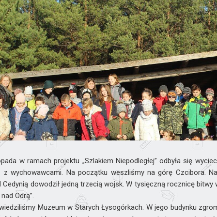
topada w ramach projektu „Szlakiem Niepodległej” odbyła się wyciec
z z wychowawcami. Na początku weszliśmy na górę Czcibora. Naz
d Cedynią dowodził jedną trzecią wojsk. W tysięczną rocznicę bitw
nad Odrą”.
wiedziliśmy Muzeum w Starych Łysogórkach. W jego budynku zgrom