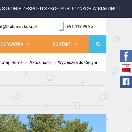
 ZESPOŁU SZKÓŁ PUBLICZNYCH W BIAŁUNIU!
at@bialun.szkola.pl
+91 418 99 25
ODSTAWOWA
KONTAKT
 tutaj:
Home
>
Aktualności
>
Wycieczka do Cedyni ...