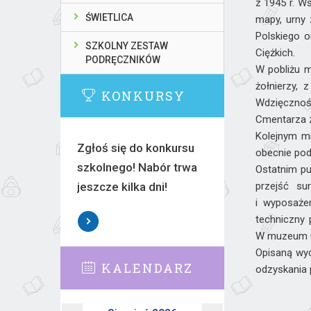
z 1945 r. W
ŚWIETLICA
mapy, urny
Polskiego o
SZKOLNY ZESTAW
Ciężkich.
PODRĘCZNIKÓW
W pobliżu m
żołnierzy,
KONKURSY
Wdzięcznośc
Cmentarza zn
Kolejnym mi
Zgłoś się do konkursu
obecnie pod
szkolnego! Nabór trwa
Ostatnim p
jeszcze kilka dni!
przejść su
i wyposaże
techniczny 
W muzeum uc
Opisaną wyc
KALENDARZ
odzyskania 