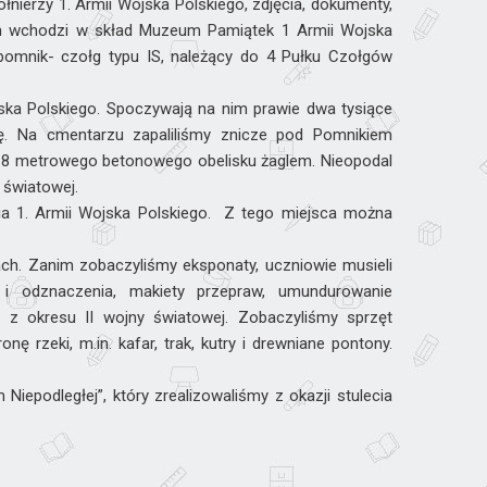
nierzy 1. Armii Wojska Polskiego, zdjęcia, dokumenty,
um wchodzi w skład Muzeum Pamiątek 1 Armii Wojska
 pomnik- czołg typu IS, należący do 4 Pułku Czołgów
ska Polskiego. Spoczywają na nim prawie dwa tysiące
ę. Na cmentarzu zapaliliśmy znicze pod Pomnikiem
e 18 metrowego betonowego obelisku żaglem. Nieopodal
 światowej.
ia 1. Armii Wojska Polskiego. Z tego miejsca można
h. Zanim zobaczyliśmy eksponaty, uczniowie musieli
 i odznaczenia, makiety przepraw, umundurowanie
y z okresu II wojny światowej. Zobaczyliśmy sprzęt
 rzeki, m.in. kafar, trak, kutry i drewniane pontony.
iepodległej”, który zrealizowaliśmy z okazji stulecia