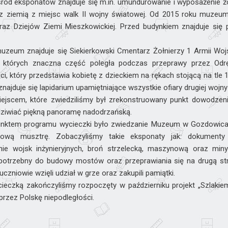
śród eksponatów znajduje się m.in. umundurowanie i wyposażenie żoł
 z ziemią z miejsc walk II wojny światowej. Od 2015 roku muze
raz Dziejów Ziemi Mieszkowickiej. Przed budynkiem znajduje się
uzeum znajduje się Siekierkowski Cmentarz Żołnierzy 1 Armii Woj
 z których znaczna część poległa podczas przeprawy przez Odr
i, który przedstawia kobietę z dzieckiem na rękach stojącą na tl
ajduje się lapidarium upamiętniające wszystkie ofiary drugiej wojny
ejscem, które zwiedziliśmy był zrekonstruowany punkt dowodzen
ziwiać piękną panoramę nadodrzańską.
unktem programu wycieczki było zwiedzanie Muzeum w Gozdowicac
rową musztrę. Zobaczyliśmy takie eksponaty jak: dokumenty
nie wojsk inżynieryjnych, broń strzelecką, maszynową oraz min
potrzebny do budowy mostów oraz przeprawiania się na drugą stronę
zniowie wzięli udział w grze oraz zakupili pamiątki.
ieczką zakończyliśmy rozpoczęty w październiku projekt „Szlakiem N
przez Polskę niepodległości.