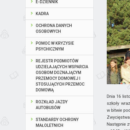
E-DZIENNIK
KADRA
OCHRONA DANYCH
OSOBOWYCH
POMOC W KRYZYSIE
PSYCHICZNYM
REJESTR PODMIOTÓW
UDZIELAJĄCYCH WSPARCIA
OSOBOM DOZNAJĄCYM
PRZEMOCY DOMOWEJ I
STOSUJĄCYCH PRZEMOC
DOMOWĄ
Dnia 16 lis
ROZKŁAD JAZDY
szkoły wra
AUTOBUSÓW
w bitwie po
Zwycięstwa 
STANDARDY OCHRONY
Następnie z
MAŁOLETNICH