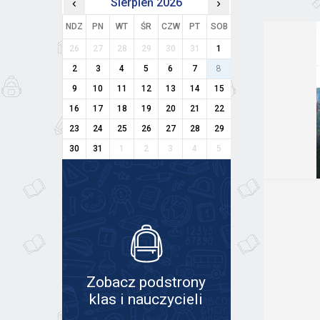
‹
Sierpień 2026
›
NDZ
PN
WT
ŚR
CZW
PT
SOB
26
27
28
29
30
31
1
2
3
4
5
6
7
8
9
10
11
12
13
14
15
16
17
18
19
20
21
22
23
24
25
26
27
28
29
30
31
1
2
3
4
5
Zobacz podstrony
klas i nauczycieli