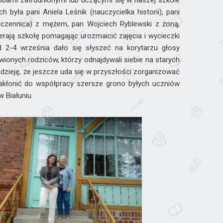
bami zatrudnionymi lub uczącymi się w naszej szkole
ch była pani Aniela Leśnik (nauczycielka historii), pani
a uczennica) z mężem, pan Wojciech Ryblewski z żoną,
erają szkołę pomagając urozmaicić zajęcia i wycieczki
 2-4 września dało się słyszeć na korytarzu głosy
ionych rodziców, którzy odnajdywali siebie na starych
dzieję, że jeszcze uda się w przyszłości zorganizować
kłonić do współpracy szersze grono byłych uczniów
 Białuniu.