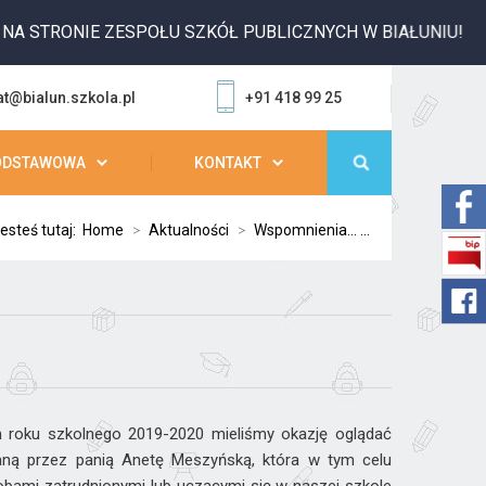
 STRONIE ZESPOŁU SZKÓŁ PUBLICZNYCH W BIAŁUNIU!
at@bialun.szkola.pl
+91 418 99 25
ODSTAWOWA
KONTAKT
esteś tutaj:
Home
>
Aktualności
>
Wspomnienia... ...
 roku szkolnego 2019-2020 mieliśmy okazję oglądać
ną przez panią Anetę Meszyńską, która w tym celu