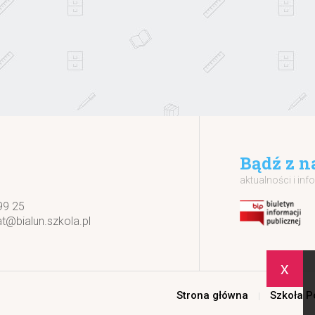
Bądź z n
aktualności i inf
99 25
at@bialun.szkola.pl
x
Strona główna
Szkoła 