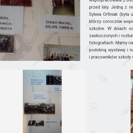
współpracowała z oso
przed laty. Jedną z ni
Sylwia Orfiniak (był
którzy corocznie wspi
szkolne. W dniach od
zaskoczonych i rozbaw
fotografiach. Mamy na
podobną wystawę i na
i pracowników szkoły w