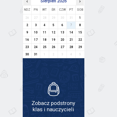
‹
Sierpień 2026
›
NDZ
PN
WT
ŚR
CZW
PT
SOB
26
27
28
29
30
31
1
2
3
4
5
6
7
8
9
10
11
12
13
14
15
16
17
18
19
20
21
22
23
24
25
26
27
28
29
30
31
1
2
3
4
5
Zobacz podstrony
klas i nauczycieli