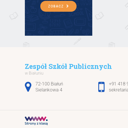
ZOBACZ
Zespół Szkół Publicznych
w Białuniu
Adres pocztowy:
72-100 Białuń
+91 418 
Sielankowa 4
sekretari