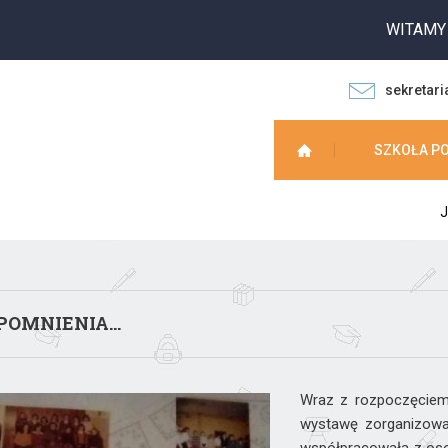
WITAMY NA
sekretari
SZKOŁA P
J
OMNIENIA...
Wraz z rozpoczęciem
wystawę zorganizowa