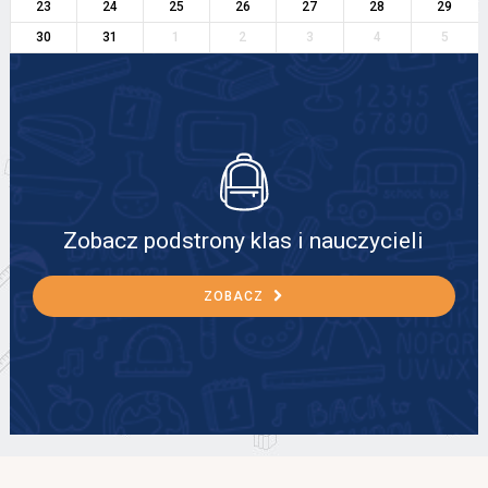
23
24
25
26
27
28
29
30
31
1
2
3
4
5
Zobacz podstrony klas i nauczycieli
ZOBACZ