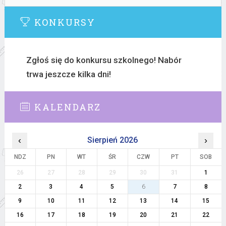
KONKURSY
Zgłoś się do konkursu szkolnego! Nabór
trwa jeszcze kilka dni!
KALENDARZ
‹
Sierpień 2026
›
NDZ
PN
WT
ŚR
CZW
PT
SOB
26
27
28
29
30
31
1
2
3
4
5
6
7
8
9
10
11
12
13
14
15
16
17
18
19
20
21
22