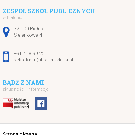
ZESPÓŁ SZKÓŁ PUBLICZNYCH
w Białuniu
Adres pocztowy:
72-100 Białuń
Sielankowa 4
+91 418 99 25
sekretariat@bialun.szkola.pl
BĄDŹ Z NAMI
aktualności i informacje
Strona główna