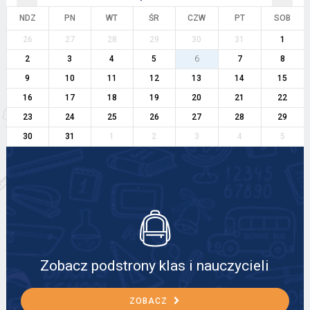
NDZ
PN
WT
ŚR
CZW
PT
SOB
26
27
28
29
30
31
1
2
3
4
5
6
7
8
9
10
11
12
13
14
15
16
17
18
19
20
21
22
23
24
25
26
27
28
29
30
31
1
2
3
4
5
Zobacz podstrony klas i nauczycieli
ZOBACZ