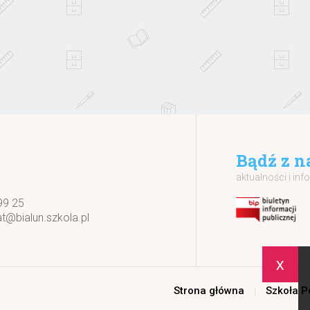
Bądź z n
aktualności i inf
99 25
at@bialun.szkola.pl
x
Strona główna
Szkoła 