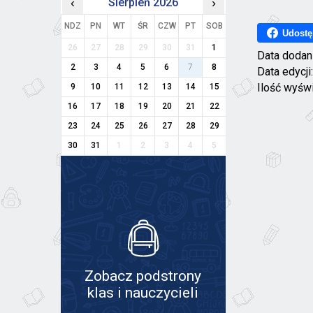
‹
Sierpień 2026
›
NDZ
PN
WT
ŚR
CZW
PT
SOB
Udostę
26
27
28
29
30
31
1
Data dodan
2
3
4
5
6
7
8
Data edycji
Ilość wyśw
9
10
11
12
13
14
15
16
17
18
19
20
21
22
23
24
25
26
27
28
29
30
31
1
2
3
4
5
Zobacz podstrony
klas i nauczycieli