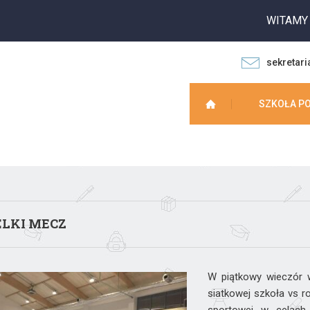
WITAMY NA 
sekretari
SZKOŁA P
LKI MECZ
W piątkowy wieczór w
siatkowej szkoła vs ro