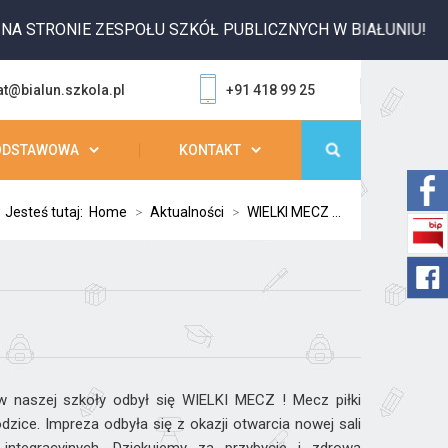
STRONIE ZESPOŁU SZKÓŁ PUBLICZNYCH W BIAŁUNIU!
at@bialun.szkola.pl
+91 418 99 25
ODSTAWOWA
KONTAKT
Jesteś tutaj:
Home
>
Aktualności
>
WIELKI MECZ ...
 naszej szkoły odbył się WIELKI MECZ ! Mecz piłki
dzice. Impreza odbyła się z okazji otwarcia nowej sali