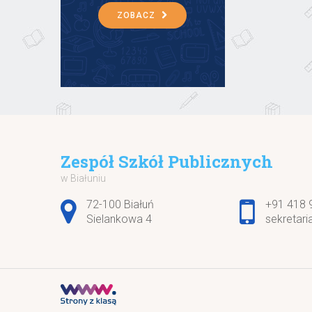
ZOBACZ
Zespół Szkół Publicznych
w Białuniu
Adres pocztowy:
72-100 Białuń
+91 418 
Sielankowa 4
sekretari