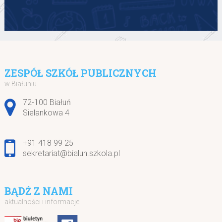
ZESPÓŁ SZKÓŁ PUBLICZNYCH
w Białuniu
Adres pocztowy:
72-100 Białuń
Sielankowa 4
+91 418 99 25
sekretariat@bialun.szkola.pl
BĄDŹ Z NAMI
aktualności i informacje