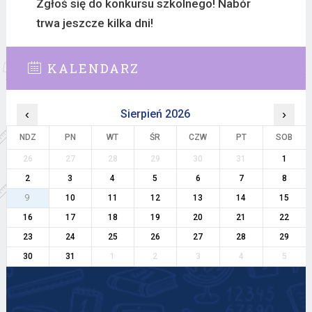
Zgłoś się do konkursu szkolnego! Nabór
trwa jeszcze kilka dni!
KALENDARZ
‹
Sierpień 2026
›
NDZ
PN
WT
ŚR
CZW
PT
SOB
26
27
28
29
30
31
1
2
3
4
5
6
7
8
9
10
11
12
13
14
15
16
17
18
19
20
21
22
23
24
25
26
27
28
29
30
31
1
2
3
4
5