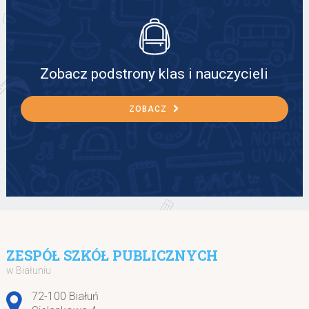
Zobacz podstrony klas i nauczycieli
ZOBACZ
ZESPÓŁ SZKÓŁ PUBLICZNYCH
w Białuniu
Adres pocztowy:
72-100 Białuń