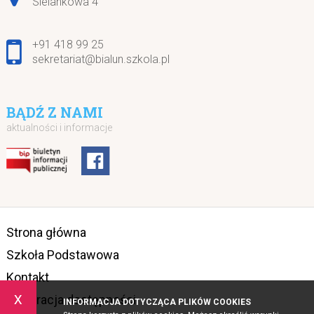
Sielankowa 4
+91 418 99 25
sekretariat@bialun.szkola.pl
BĄDŹ Z NAMI
aktualności i informacje
Strona główna
Szkoła Podstawowa
Kontakt
x
Deklaracja dostępności
INFORMACJA DOTYCZĄCA PLIKÓW COOKIES