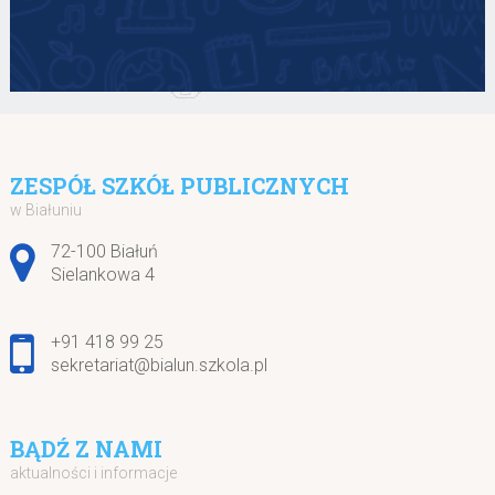
ZESPÓŁ SZKÓŁ PUBLICZNYCH
w Białuniu
Adres pocztowy:
72-100 Białuń
Sielankowa 4
+91 418 99 25
sekretariat@bialun.szkola.pl
BĄDŹ Z NAMI
aktualności i informacje