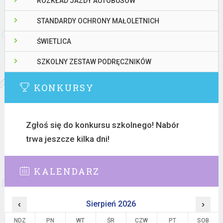
ROZKŁAD JAZDY AUTOBUSÓW
STANDARDY OCHRONY MAŁOLETNICH
ŚWIETLICA
SZKOLNY ZESTAW PODRĘCZNIKÓW
KONKURSY
Zgłoś się do konkursu szkolnego! Nabór
trwa jeszcze kilka dni!
KALENDARZ
‹
Sierpień 2026
›
NDZ
PN
WT
ŚR
CZW
PT
SOB