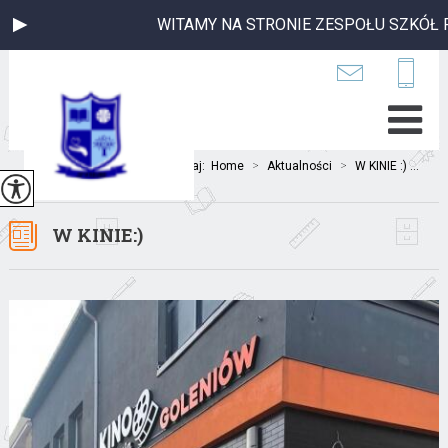
WITAMY NA STRONIE ZESPOŁU SZKÓŁ P
Jesteś tutaj:
Home
>
Aktualności
>
W KINIE :) ...
W KINIE:)