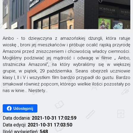
Ainbo - to dziewczyna z amazońskiej dżungli, która ratuje
wioskę , broni jej mieszkańców i próbuje ocalić rajską przyrodę
Amazonii przed zniszczeniem i chciwością władcy ciemności.
Mogliśmy podziwiać jej mądrość i odwagę w filmie „ Ainbo,
strażniczka Amazonii”, na który wybraliśmy się w większej
grupie, w piątek, 29 października. Seans obejrzeli uczniowie
klasy I, II i V i wszystkim film bardzo przypadł do gustu. Bardzo
smakował również popcorn, którego wielkie ilości pozostały po
nas w kinie… Niestety…
Udostępnij
Data dodania:
2021-10-31 17:02:59
Data edycji:
2021-10-31 17:03:50
Ilość wyświetleń:
548