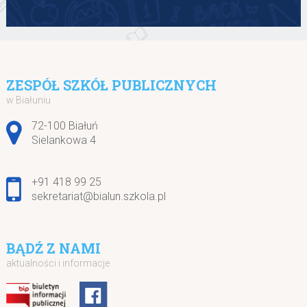
ZESPÓŁ SZKÓŁ PUBLICZNYCH
w Białuniu
Adres pocztowy:
72-100 Białuń
Sielankowa 4
+91 418 99 25
sekretariat@bialun.szkola.pl
BĄDŹ Z NAMI
aktualności i informacje