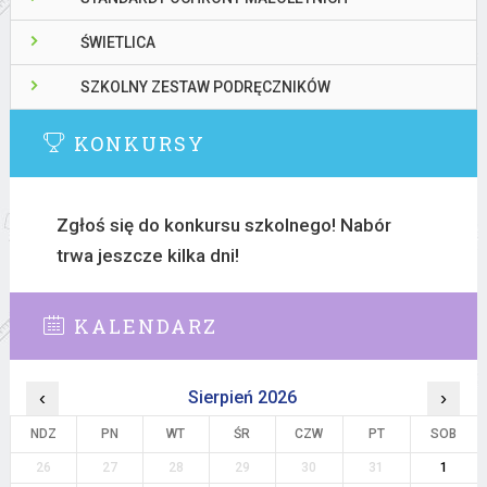
ŚWIETLICA
SZKOLNY ZESTAW PODRĘCZNIKÓW
KONKURSY
Zgłoś się do konkursu szkolnego! Nabór
trwa jeszcze kilka dni!
KALENDARZ
‹
Sierpień 2026
›
NDZ
PN
WT
ŚR
CZW
PT
SOB
26
27
28
29
30
31
1