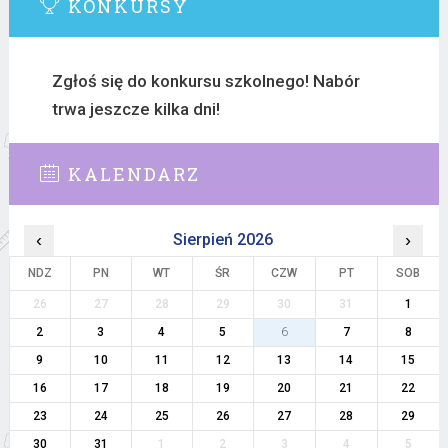
KONKURSY
Zgłoś się do konkursu szkolnego! Nabór
trwa jeszcze kilka dni!
KALENDARZ
‹
Sierpień 2026
›
NDZ
PN
WT
ŚR
CZW
PT
SOB
26
27
28
29
30
31
1
2
3
4
5
6
7
8
9
10
11
12
13
14
15
16
17
18
19
20
21
22
23
24
25
26
27
28
29
30
31
1
2
3
4
5