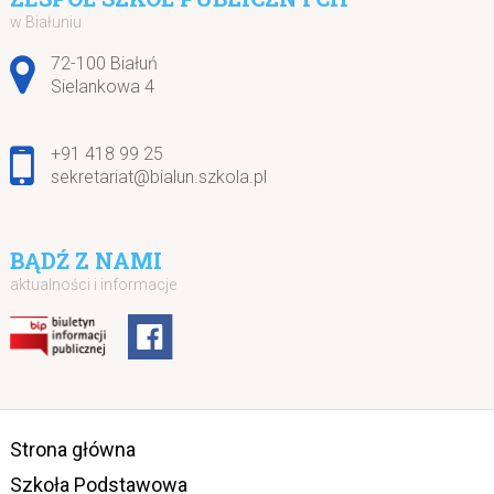
w Białuniu
Adres pocztowy:
72-100 Białuń
Sielankowa 4
+91 418 99 25
sekretariat@bialun.szkola.pl
BĄDŹ Z NAMI
aktualności i informacje
Strona główna
Szkoła Podstawowa