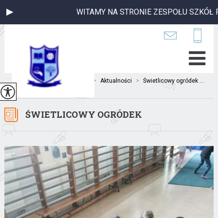
WITAMY NA STRONIE ZESPOŁU SZKÓŁ PU
Jesteś tutaj:
Home
>
Aktualności
>
Świetlicowy ogródek ...
ŚWIETLICOWY OGRÓDEK