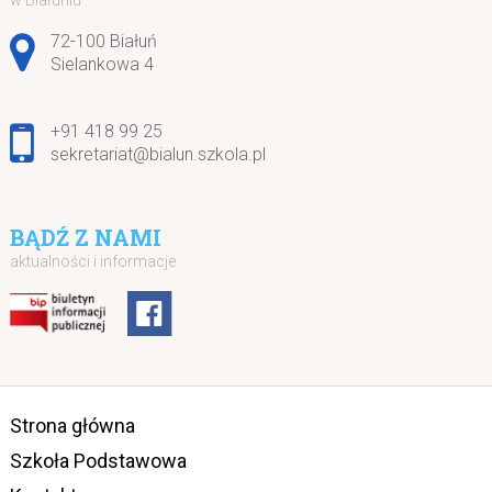
w Białuniu
Adres pocztowy:
72-100 Białuń
Sielankowa 4
+91 418 99 25
sekretariat@bialun.szkola.pl
BĄDŹ Z NAMI
aktualności i informacje
Strona główna
Szkoła Podstawowa