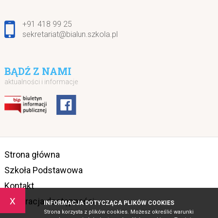
+91 418 99 25
sekretariat@bialun.szkola.pl
BĄDŹ Z NAMI
aktualności i informacje
Strona główna
Szkoła Podstawowa
Kontakt
x
Deklaracja dostępności
INFORMACJA DOTYCZĄCA PLIKÓW COOKIES
Strona korzysta z plików cookies. Możesz określić warunki