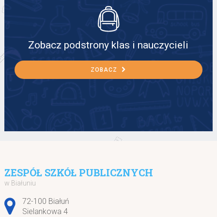
Zobacz podstrony klas i nauczycieli
ZOBACZ
ZESPÓŁ SZKÓŁ PUBLICZNYCH
w Białuniu
Adres pocztowy:
72-100 Białuń
Sielankowa 4