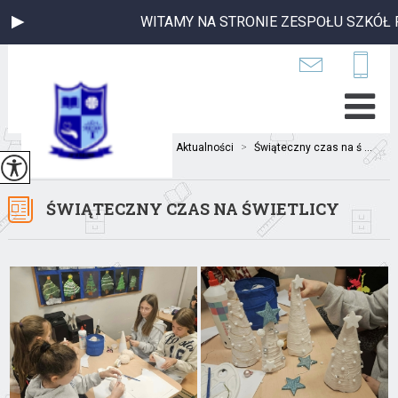
WITAMY NA STRONIE ZESPOŁU SZKÓŁ PU
Jesteś tutaj:
Home
>
Aktualności
>
Świąteczny czas na ś ...
ŚWIĄTECZNY CZAS NA ŚWIETLICY