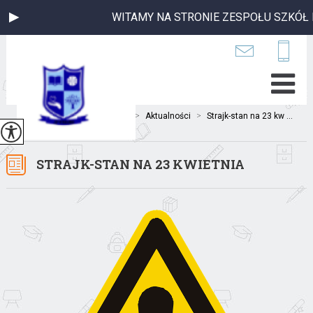
WITAMY NA STRONIE ZESPOŁU SZKÓŁ P
Jesteś tutaj:
Home
>
Aktualności
>
Strajk-stan na 23 kw ...
STRAJK-STAN NA 23 KWIETNIA