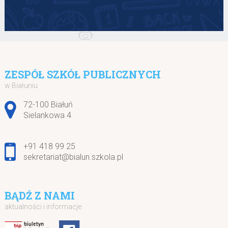
ZESPÓŁ SZKÓŁ PUBLICZNYCH
w Białuniu
Adres pocztowy:
72-100 Białuń
Sielankowa 4
+91 418 99 25
sekretariat@bialun.szkola.pl
BĄDŹ Z NAMI
aktualności i informacje