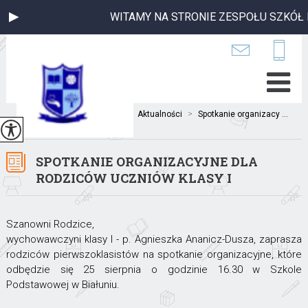
WITAMY NA STRONIE ZESPOŁU SZKÓŁ P
Jesteś tutaj:
Home
>
Aktualności
>
Spotkanie organizacy ...
SPOTKANIE ORGANIZACYJNE DLA
RODZICÓW UCZNIÓW KLASY I
Szanowni Rodzice,
wychowawczyni klasy I - p. Agnieszka Ananicz-Dusza, zaprasza
rodziców pierwszoklasistów na spotkanie organizacyjne, które
odbędzie się 25 sierpnia o godzinie 16.30 w Szkole
Podstawowej w Białuniu.