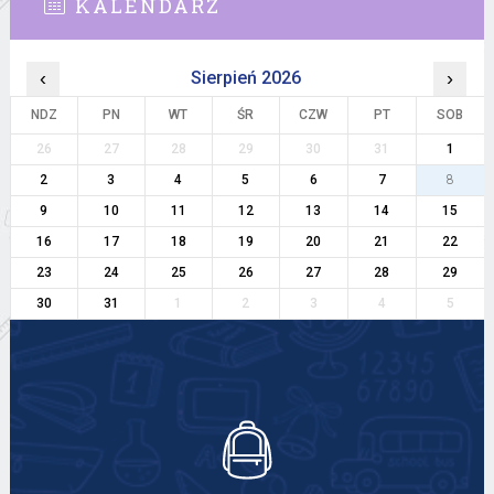
KALENDARZ
‹
Sierpień 2026
›
NDZ
PN
WT
ŚR
CZW
PT
SOB
26
27
28
29
30
31
1
2
3
4
5
6
7
8
9
10
11
12
13
14
15
16
17
18
19
20
21
22
23
24
25
26
27
28
29
30
31
1
2
3
4
5