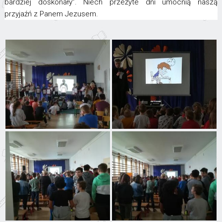
bardziej doskonały”. Niech przeżyte dni umocnią naszą
przyjaźń z Panem Jezusem.