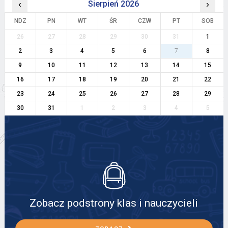
‹
Sierpień 2026
›
NDZ
PN
WT
ŚR
CZW
PT
SOB
26
27
28
29
30
31
1
2
3
4
5
6
7
8
9
10
11
12
13
14
15
16
17
18
19
20
21
22
23
24
25
26
27
28
29
30
31
1
2
3
4
5
Zobacz podstrony klas i nauczycieli