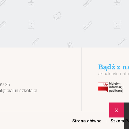
Bądź z n
aktualności i inf
99 25
at@bialun.szkola.pl
x
Strona główna
Szkoła 