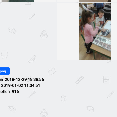
pnij
ia:
2018-12-29 18:38:56
:
2019-01-02 11:34:51
ietleń:
916