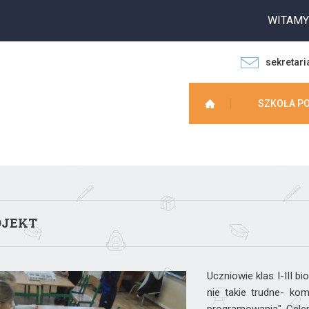
WITAMY NA
sekretari
SZKOŁA P
OJEKT
Uczniowie klas I-III b
nie takie trudne- ko