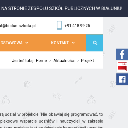
 STRONIE ZESPOŁU SZKÓŁ PUBLICZNYCH W BIAŁUNIU!
at@bialun.szkola.pl
+91 418 99 25
ODSTAWOWA
KONTAKT
Jesteś tutaj:
Home
>
Aktualności
>
Projekt ...
iorą udział w projekcie "Nie obawiaj się programować, to
mpleksowe wsparcie uczniów i nauczycieli w zakresie