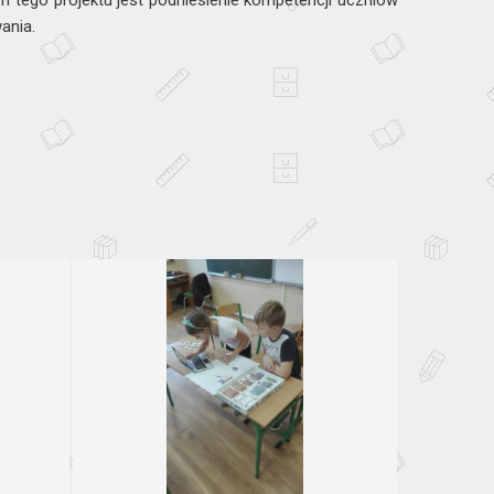
 tego projektu jest podniesienie kompetencji uczniów
ania.