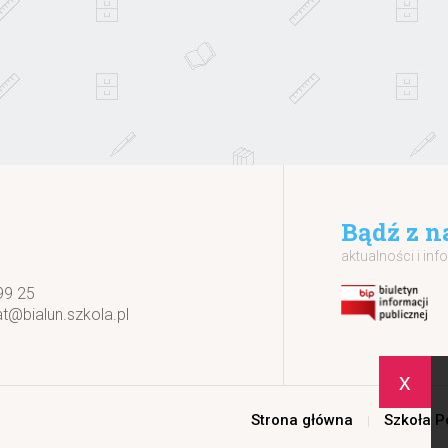
Bądź z n
aktualności i inf
99 25
at@bialun.szkola.pl
x
Strona główna
Szkoła 