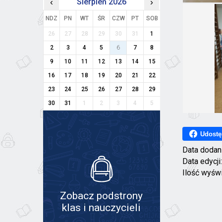
‹
Sierpień 2026
›
NDZ
PN
WT
ŚR
CZW
PT
SOB
26
27
28
29
30
31
1
2
3
4
5
6
7
8
9
10
11
12
13
14
15
16
17
18
19
20
21
22
23
24
25
26
27
28
29
30
31
1
2
3
4
5
Udostę
Data dodan
Data edycji
Ilość wyśw
Zobacz podstrony
klas i nauczycieli