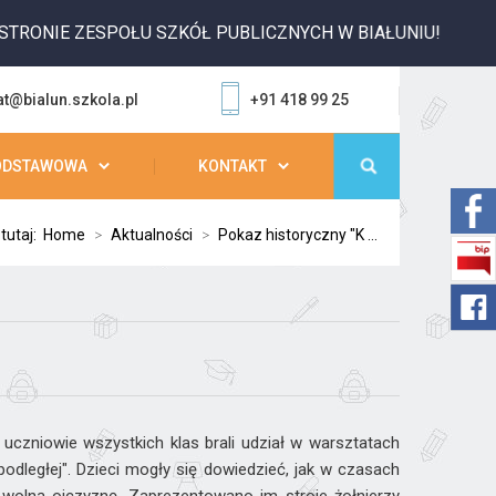
NIE ZESPOŁU SZKÓŁ PUBLICZNYCH W BIAŁUNIU!
at@bialun.szkola.pl
+91 418 99 25
ODSTAWOWA
KONTAKT
 tutaj:
Home
>
Aktualności
>
Pokaz historyczny "K ...
. uczniowie wszystkich klas brali udział w warsztatach
podległej". Dzieci mogły się dowiedzieć, jak w czasach