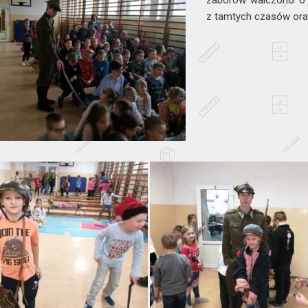
zaborów walczono o w
z tamtych czasów oraz 