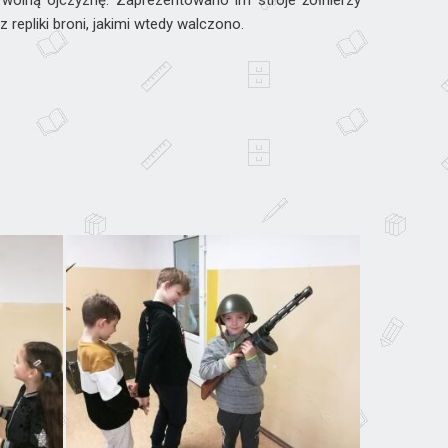
olną ojczyznę. Zaprezentowano im stroje żołnierzy
repliki broni, jakimi wtedy walczono.