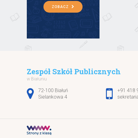
ZOBACZ
Zespół Szkół Publicznych
w Białuniu
Adres pocztowy:
72-100 Białuń
+91 418 
Sielankowa 4
sekretari