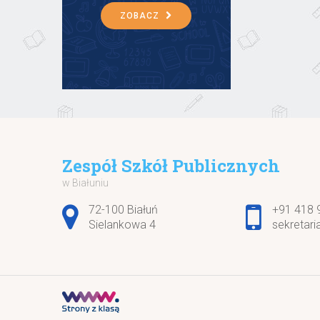
ZOBACZ
Zespół Szkół Publicznych
w Białuniu
Adres pocztowy:
72-100 Białuń
+91 418 
Sielankowa 4
sekretari