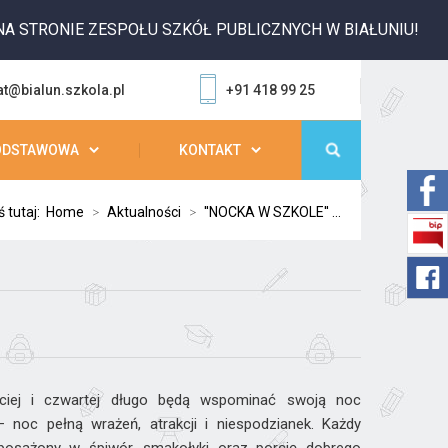
TRONIE ZESPOŁU SZKÓŁ PUBLICZNYCH W BIAŁUNIU!
at@bialun.szkola.pl
+91 418 99 25
ODSTAWOWA
KONTAKT
ś tutaj:
Home
>
Aktualności
>
''NOCKA W SZKOLE'' ...
eciej i czwartej długo będą wspominać swoją noc
noc pełną wrażeń, atrakcji i niespodzianek. Każdy