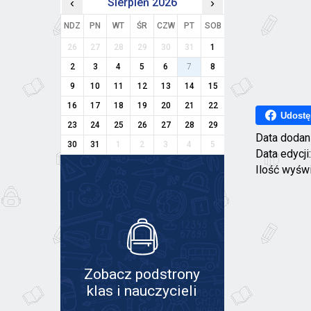
‹
Sierpień 2026
›
NDZ
PN
WT
ŚR
CZW
PT
SOB
26
27
28
29
30
31
1
2
3
4
5
6
7
8
9
10
11
12
13
14
15
16
17
18
19
20
21
22
Udostę
23
24
25
26
27
28
29
Data dodan
30
31
1
2
3
4
5
Data edycji
Ilość wyśw
Zobacz podstrony
klas i nauczycieli