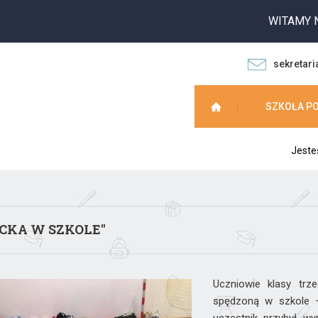
WITAMY NA S
sekretari
SZKOŁA P
Jeste
OCKA W SZKOLE''
Uczniowie klasy trz
spędzoną w szkole – 