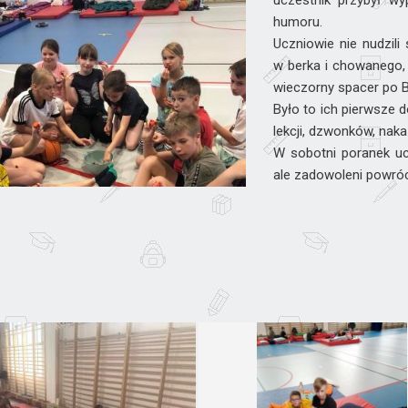
uczestnik przybył w
humoru.
Uczniowie nie nudzili
w berka i chowanego,
wieczorny spacer po B
Było to ich pierwsze 
lekcji, dzwonków, nak
W sobotni poranek uc
ale zadowoleni powróc