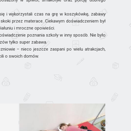
yposażony w śpiwór, smakołyki oraz porcję dobrego
 się i wykorzystali czas na grę w koszykówkę, zabawy
 skoki przez materace. Ciekawym doświadczeniem był
iałuniu i mroczne opowieści.
doświadczenie poznania szkoły w inny sposób. Nie było
azów tylko super zabawa.
zniowie – nieco jeszcze zaspani po wielu atrakcjach,
ili o swoich domów.