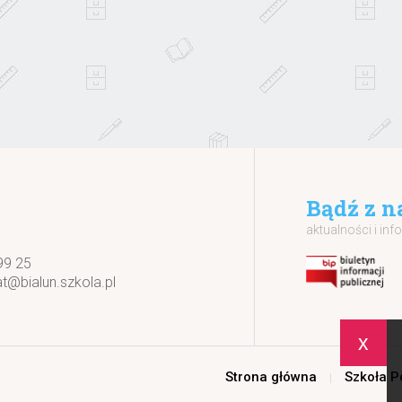
Bądź z n
aktualności i inf
99 25
at@bialun.szkola.pl
x
Strona główna
Szkoła 