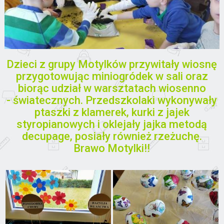
Dzieci z grupy Motylków przywitały wiosnę
przygotowując miniogródek w sali oraz
biorąc udział w warsztatach wiosenno
- światecznych. Przedszkolaki wykonywały
ptaszki z klamerek, kurki z jajek
styropianowych i oklejały jajka metodą
decupage, posiały również rzeżuchę.
Brawo Motylki!!