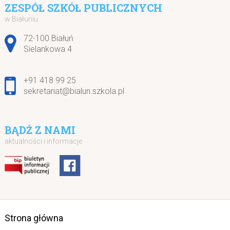
ZESPÓŁ SZKÓŁ PUBLICZNYCH
w Białuniu
Adres pocztowy:
72-100 Białuń
Sielankowa 4
+91 418 99 25
sekretariat@bialun.szkola.pl
BĄDŹ Z NAMI
aktualności i informacje
Strona główna