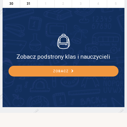
30
31
1
2
3
4
5
Zobacz podstrony klas i nauczycieli
ZOBACZ