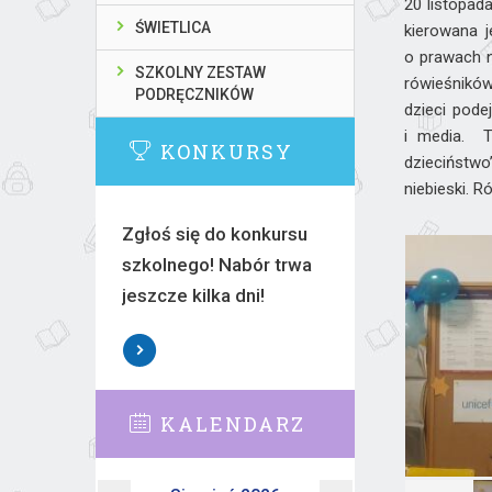
20 listopad
ŚWIETLICA
kierowana j
o prawach n
SZKOLNY ZESTAW
rówieśników
PODRĘCZNIKÓW
dzieci pode
i media. T
KONKURSY
dzieciństwo
niebieski. R
Zgłoś się do konkursu
szkolnego! Nabór trwa
jeszcze kilka dni!
KALENDARZ