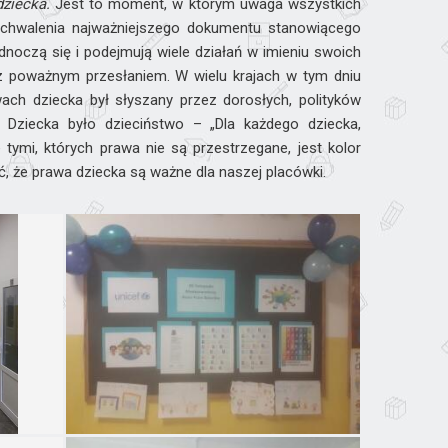
ziecka.
Jest to moment, w którym uwaga wszystkich
 uchwalenia najważniejszego dokumentu stanowiącego
noczą się i podejmują wiele działań w imieniu swoich
 z poważnym przesłaniem. W wielu krajach w tym dniu
wach dziecka był słyszany przez dorosłych, polityków
ziecka było dzieciństwo – „Dla każdego dziecka,
tymi, których prawa nie są przestrzegane, jest kolor
ć, że prawa dziecka są ważne dla naszej placówki.