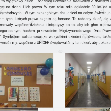
a to wyjątkowy dzień – rocznica uchwalenia
Konwencji o prawach d
est na dzieci i ich prawa. W tym roku mija dokładnie 30 lat od
ajmłodszych. W tym szczególnym dniu dzieci na całym świecie jed
 – tych, których prawa często są łamane. To radosny dzień, ale
jmowały wspólne działania i inicjatywy po to, aby ich głos o pra
egorocznym hasłem przewodnim Międzynarodowego Dnia Praw D
”. Symbolem solidarności ze wszystkimi dziećmi na świecie, także 
ównież i my, wspólnie z UNICEF, świętowaliśmy ten dzień, aby pokaza