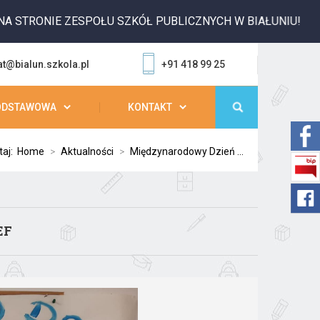
ONIE ZESPOŁU SZKÓŁ PUBLICZNYCH W BIAŁUNIU!
at@bialun.szkola.pl
+91 418 99 25
ODSTAWOWA
KONTAKT
taj:
Home
>
Aktualności
>
Międzynarodowy Dzień ...
EF