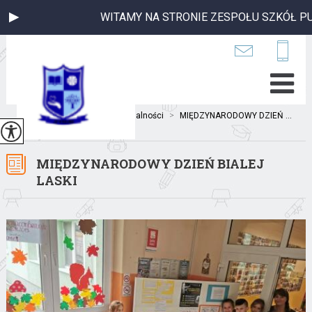
WITAMY NA STRONIE ZESPOŁU SZKÓŁ PUBL
Jesteś tutaj:
Home
>
Aktualności
>
MIĘDZYNARODOWY DZIEŃ ...
MIĘDZYNARODOWY DZIEŃ BIALEJ
LASKI