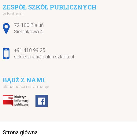
ZESPÓŁ SZKÓŁ PUBLICZNYCH
w Białuniu
Adres pocztowy:
72-100 Białuń
Sielankowa 4
+91 418 99 25
sekretariat@bialun.szkola.pl
BĄDŹ Z NAMI
aktualności i informacje
Strona główna