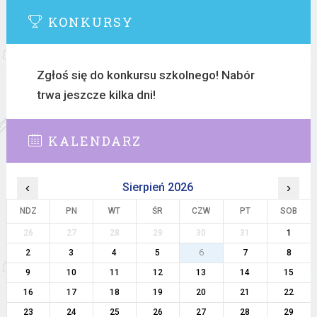
KONKURSY
Zgłoś się do konkursu szkolnego! Nabór
trwa jeszcze kilka dni!
KALENDARZ
‹
Sierpień 2026
›
NDZ
PN
WT
ŚR
CZW
PT
SOB
26
27
28
29
30
31
1
2
3
4
5
6
7
8
9
10
11
12
13
14
15
16
17
18
19
20
21
22
23
24
25
26
27
28
29