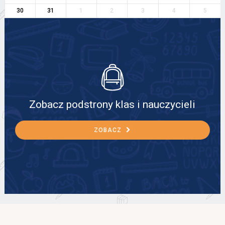
30
31
1
2
3
4
5
Zobacz podstrony klas i nauczycieli
ZOBACZ