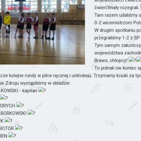
wojewódzkich ćwierćfin
ćwierćfinały rozegrali.
Tam razem udaliśmy s
0-2 wicemistrzom Pols
W drugim spotkaniu po 
przegraliśmy 1-2 z SP
Tym samym zakończyli
województwa zachod
Brawo, chłopcy!
To jednak nie koniec
zcze kolejne rundy w piłce ręcznej i unihokeju. Trzymamy kciuki za
ie Zdroju wystąpiliśmy w składzie:
KOWSKI - kapitan
K
YDRYCH
 BORKOWSKI
EK
OBOTOR
ĘBEN