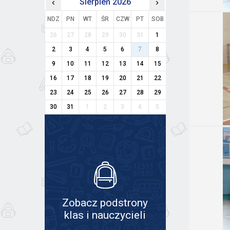
‹
Sierpień 2026
›
NDZ
PN
WT
ŚR
CZW
PT
SOB
26
27
28
29
30
31
1
2
3
4
5
6
7
8
9
10
11
12
13
14
15
16
17
18
19
20
21
22
23
24
25
26
27
28
29
30
31
1
2
3
4
5
Zobacz podstrony
klas i nauczycieli