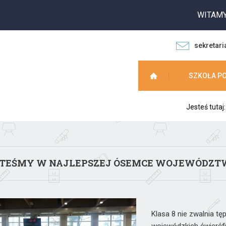
WITAMY NA 
sekretari
SZKOŁA P
Jesteś tutaj
TEŚMY W NAJLEPSZEJ ÓSEMCE WOJEWÓDZTWA
Klasa 8 nie zwalnia t