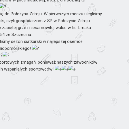
ałów w piłce siatkowej, a już 2 dni później te
ię do Połczyna Zdroju. W pierwszym meczu ulegliśmy
ki, czyli gospodarzom z SP w Połczynie Zdroju.
zaciętej grze i niesamowitej walce w tie-breaku
 54 ze Szczecina.
śmy sezon siatkarski w najlepszej ósemce
niopomorskiego!
 sportowych zmagań, ponieważ naszych zawodników
 tych wspaniałych sportowców!