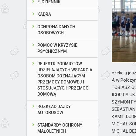
E-DZIENNIK
KADRA
OCHRONA DANYCH
OSOBOWYCH
POMOC W KRYZYSIE
PSYCHICZNYM
REJESTR PODMIOTÓW
UDZIELAJĄCYCH WSPARCIA
czekają jes
OSOBOM DOZNAJĄCYM
A w Połczyn
PRZEMOCY DOMOWEJ I
TOBIASZ OL
STOSUJĄCYCH PRZEMOC
DOMOWĄ
IGOR PSIU
SZYMON F
ROZKŁAD JAZDY
SEBASTIAN
AUTOBUSÓW
KAMIL DUD
MICHAŁ S
STANDARDY OCHRONY
MICHAŁ B
MAŁOLETNICH