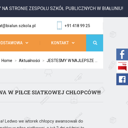
STRONIE ZESPOŁU SZKÓŁ PUBLICZNYCH W BIAŁUNIU!
at@bialun.szkola.pl
+91 418 99 25
ODSTAWOWA
KONTAKT
:
Home
>
Aktualności
>
JESTEŚMY W NAJLEPSZE ...
 W PIŁCE SIATKOWEJ CHŁOPCÓW!!!
ępa! Ledwo we wtorek chłopcy awansowali do