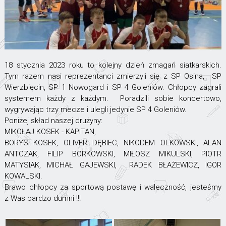
18 stycznia 2023 roku to kolejny dzień zmagań siatkarskich.
Tym razem nasi reprezentanci zmierzyli się z SP Osina, SP
Wierzbięcin, SP 1 Nowogard i SP 4 Goleniów. Chłopcy zagrali
systemem każdy z każdym. Poradzili sobie koncertowo,
wygrywając trzy mecze i ulegli jedynie SP 4 Goleniów.
Poniżej skład naszej drużyny:
MIKOŁAJ KOSEK - KAPITAN,
BORYS KOSEK, OLIVER DĘBIEC, NIKODEM OLKOWSKI, ALAN
ANTCZAK, FILIP BORKOWSKI, MIŁOSZ MIKULSKI, PIOTR
MATYSIAK, MICHAŁ GAJEWSKI, RADEK BŁAŻEWICZ, IGOR
KOWALSKI.
Brawo chłopcy za sportową postawę i waleczność, jesteśmy
z Was bardzo dumni !!!