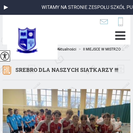
WITAMY NA STRONIE ZESPOŁU SZKÓŁ PUBLI
Jesteś tutaj:
Home
>
Aktualności
>
II MIEJSCE W MISTRZO ...
SREBRO DLA NASZYCH SIATKARZY !!!