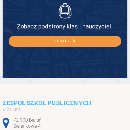
Zobacz podstrony klas i nauczycieli
ZOBACZ
ZESPÓŁ SZKÓŁ PUBLICZNYCH
w Białuniu
Adres pocztowy:
72-100 Białuń
Sielankowa 4