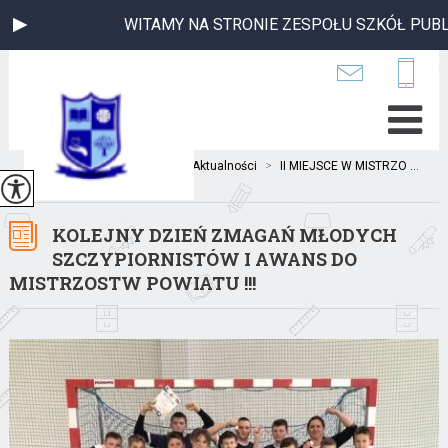
WITAMY NA STRONIE ZESPOŁU SZKÓŁ PUBLIC
Jesteś tutaj:
Home
>
Aktualności
>
II MIEJSCE W MISTRZO ...
KOLEJNY DZIEŃ ZMAGAŃ MŁODYCH
SZCZYPIORNISTÓW I AWANS DO
MISTRZOSTW POWIATU !!!