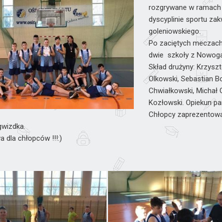
rozgrywane w ramach Ig
dyscyplinie sportu zak
goleniowskiego.
Po zaciętych meczach 
dwie szkoły z Nowoga
Skład drużyny: Krzyszt
Olkowski, Sebastian Bo
Chwiałkowski, Michał
Kozłowski. Opiekun pa
Chłopcy zaprezentowali
gwizdka.
a dla chłopców !!!:)