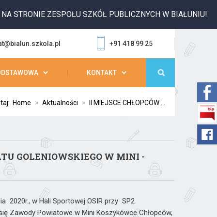
TRONIE ZESPOŁU SZKÓŁ PUBLICZNYCH W BIAŁUNIU!
at@bialun.szkola.pl
+91 418 99 25
ODSTAWOWA
KONTAKT
utaj:
Home
>
Aktualności
>
II MIEJSCE CHŁOPCÓW ...
TU GOLENIOWSKIEGO W MINI -
a 2020r., w Hali Sportowej OSIR przy SP2
y się Zawody Powiatowe w Mini Koszykówce Chłopców,