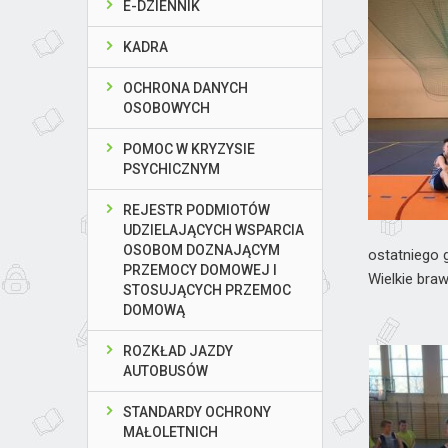
E-DZIENNIK
KADRA
OCHRONA DANYCH
OSOBOWYCH
POMOC W KRYZYSIE
PSYCHICZNYM
REJESTR PODMIOTÓW
UDZIELAJĄCYCH WSPARCIA
OSOBOM DOZNAJĄCYM
ostatniego 
PRZEMOCY DOMOWEJ I
Wielkie braw
STOSUJĄCYCH PRZEMOC
DOMOWĄ
ROZKŁAD JAZDY
AUTOBUSÓW
STANDARDY OCHRONY
MAŁOLETNICH