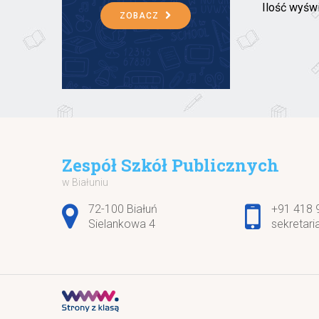
Ilość wyśw
ZOBACZ
Zespół Szkół Publicznych
w Białuniu
Adres pocztowy:
72-100 Białuń
+91 418 
Sielankowa 4
sekretari