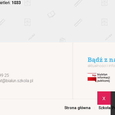
ietleń:
1033
Bądź z n
aktualności i inf
99 25
at@bialun.szkola.pl
x
Strona główna
Szkoła 