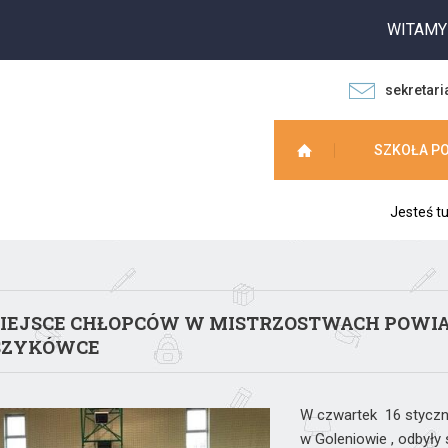
WITAMY NA S
sekretari
SZKOŁA P
Jesteś t
MIEJSCE CHŁOPCÓW W MISTRZOSTWACH POWIA
SZYKÓWCE
W czwartek 16 styczni
w Goleniowie , odbył