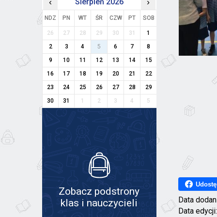
‹
Sierpień 2026
›
NDZ
PN
WT
ŚR
CZW
PT
SOB
26
27
28
29
30
31
1
2
3
4
5
6
7
8
9
10
11
12
13
14
15
16
17
18
19
20
21
22
23
24
25
26
27
28
29
30
31
1
2
3
4
5
Udostę
Zobacz podstrony
Data dodan
klas i nauczycieli
Data edycji