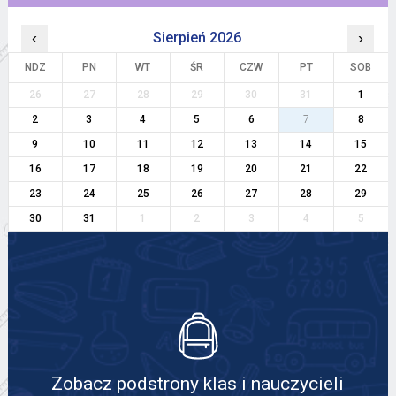
‹
Sierpień 2026
›
NDZ
PN
WT
ŚR
CZW
PT
SOB
26
27
28
29
30
31
1
2
3
4
5
6
7
8
9
10
11
12
13
14
15
16
17
18
19
20
21
22
23
24
25
26
27
28
29
30
31
1
2
3
4
5
Zobacz podstrony klas i nauczycieli