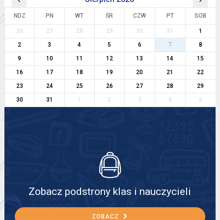
NDZ
PN
WT
ŚR
CZW
PT
SOB
26
27
28
29
30
31
1
2
3
4
5
6
7
8
9
10
11
12
13
14
15
16
17
18
19
20
21
22
23
24
25
26
27
28
29
30
31
1
2
3
4
5
Zobacz podstrony klas i nauczycieli
ZOBACZ