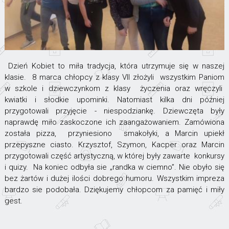
Dzień Kobiet to miła tradycja, która utrzymuje się w naszej
klasie. 8 marca chłopcy z klasy VII złożyli wszystkim Paniom
w szkole i dziewczynkom z klasy życzenia oraz wręczyli
kwiatki i słodkie upominki. Natomiast kilka dni później
przygotowali przyjęcie - niespodziankę. Dziewczęta były
naprawdę miło zaskoczone ich zaangażowaniem. Zamówiona
została pizza, przyniesiono smakołyki, a Marcin upiekł
przepyszne ciasto. Krzysztof, Szymon, Kacper oraz Marcin
przygotowali część artystyczną, w której były zawarte konkursy
i quizy. Na koniec odbyła sie „randka w ciemno”. Nie obyło się
bez żartów i dużej ilości dobrego humoru. Wszystkim impreza
bardzo sie podobała. Dziękujemy chłopcom za pamięć i miły
gest.