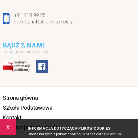
+91 418 99 25
sekretariat@bialun.szkola.pl
BĄDŹ Z NAMI
aktualności i informacje
Strona główna
Szkoła Podstawowa
Kontakt
x
Deklaracja dostępności
INFORMACJA DOTYCZĄCA PLIKÓW COOKIES
Strona korzysta z plików cookies. Możesz określić warunki