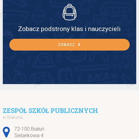
Zobacz podstrony klas i nauczycieli
ZOBACZ
ZESPÓŁ SZKÓŁ PUBLICZNYCH
w Białuniu
Adres pocztowy:
72-100 Białuń
Sielankowa 4