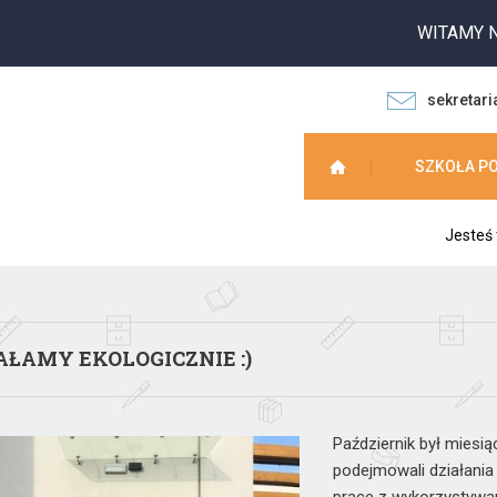
WITAMY NA STRON
sekretari
SZKOŁA P
Jesteś 
AŁAMY EKOLOGICZNIE :)
Październik był miesią
podejmowali działani