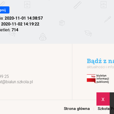
pnij
ia:
2020-11-01 14:38:57
:
2020-11-02 14:19:22
ietleń:
714
Bądź z n
aktualności i inf
99 25
at@bialun.szkola.pl
x
Strona główna
Szkoła 