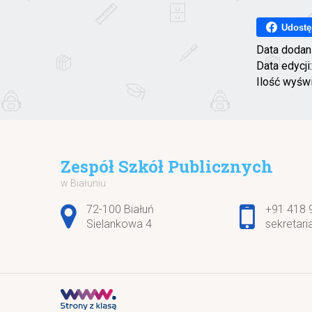
Udostę
Data dodan
Data edycji
Ilość wyśw
Zespół Szkół Publicznych
w Białuniu
Adres pocztowy:
72-100 Białuń
+91 418 
Sielankowa 4
sekretari