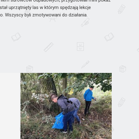
niem surowców odpadowych, przygotowali mini pokaz
tał uprzątnięty las w którym spędzają lekcje
. Wszyscy byli zmotywowani do działania.