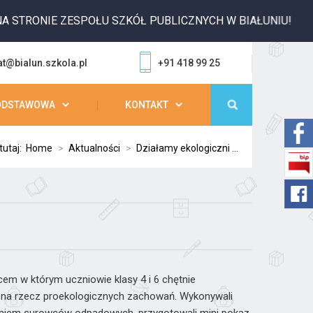
IE ZESPOŁU SZKÓŁ PUBLICZNYCH W BIAŁUNIU!
at@bialun.szkola.pl
+91 418 99 25
ODSTAWOWA
KONTAKT
tutaj:
Home
>
Aktualności
>
Działamy ekologiczni ...
cem w którym uczniowie klasy 4 i 6 chętnie
a na rzecz proekologicznych zachowań. Wykonywali