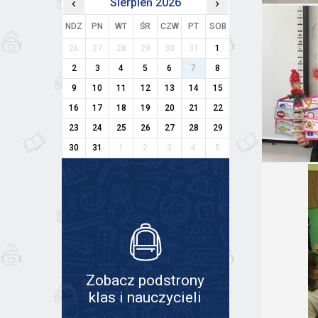
‹
Sierpień 2026
›
NDZ
PN
WT
ŚR
CZW
PT
SOB
26
27
28
29
30
31
1
2
3
4
5
6
7
8
9
10
11
12
13
14
15
16
17
18
19
20
21
22
23
24
25
26
27
28
29
30
31
1
2
3
4
5
Zobacz podstrony
klas i nauczycieli