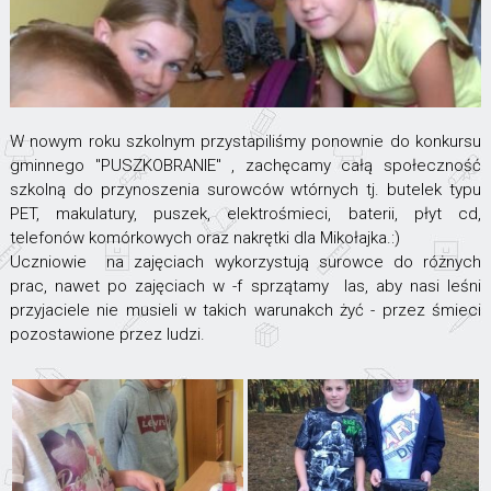
W nowym roku szkolnym przystapiliśmy ponownie do konkursu
gminnego "PUSZKOBRANIE" , zachęcamy całą społeczność
szkolną do przynoszenia surowców wtórnych tj. butelek typu
PET, makulatury, puszek, elektrośmieci, baterii, płyt cd,
telefonów komórkowych oraz nakrętki dla Mikołajka.:)
Uczniowie na zajęciach wykorzystują surowce do różnych
prac, nawet po zajęciach w -f sprzątamy las, aby nasi leśni
przyjaciele nie musieli w takich warunakch żyć - przez śmieci
pozostawione przez ludzi.