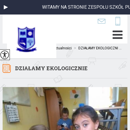
WITAMY NA STRONIE ZESPOŁU SZKÓŁ PUBL
Jesteś tutaj:
Home
>
Aktualności
>
DZIAŁAMY EKOLOGICZNI ...
DZIAŁAMY EKOLOGICZNIE