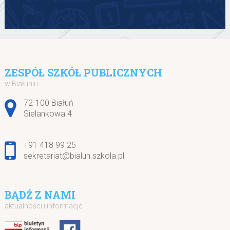
ZESPÓŁ SZKÓŁ PUBLICZNYCH
w Białuniu
Adres pocztowy:
72-100 Białuń
Sielankowa 4
+91 418 99 25
sekretariat@bialun.szkola.pl
BĄDŹ Z NAMI
aktualności i informacje