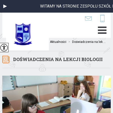
WITAMY NA STRONIE ZESPOŁU SZKÓŁ P
Jesteś tutaj:
Home
>
Aktualności
>
Doświadczenia na lek ...
DOŚWIADCZENIA NA LEKCJI BIOLOGII