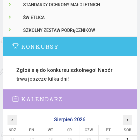
STANDARDY OCHRONY MAŁOLETNICH
ŚWIETLICA
SZKOLNY ZESTAW PODRĘCZNIKÓW
KONKURSY
Zgłoś się do konkursu szkolnego! Nabór
trwa jeszcze kilka dni!
KALENDARZ
‹
Sierpień 2026
›
NDZ
PN
WT
ŚR
CZW
PT
SOB
26
27
28
29
30
31
1